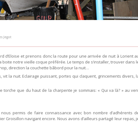
es Jegot
 d’Eloise et prenons donc la route pour une arrivée de nuit à Lorient a
boite notre vieille coque préférée. Le temps de s’installer, trouver dans l
 hop, direction la couchette bâbord pour la nuit…
it la nuit. Eclairage puissant, portes qui claquent, grincements divers, l
pe torche que du haut de la charpente je sommais: « Qui va là? » au ven
 nous permis de faire connaissance avec bon nombre d’adhérents d
er Groisillon navigant encore. Nous avons d’ailleurs partagé leur repas, j