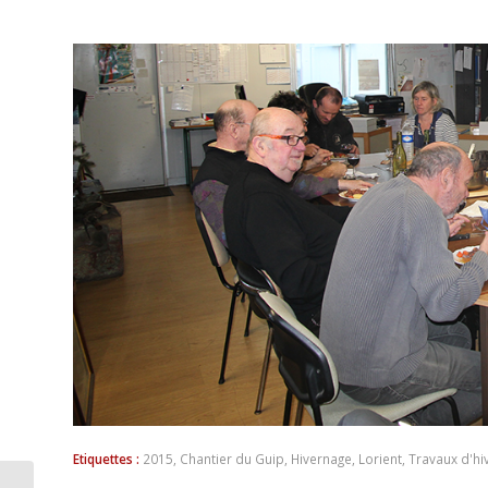
Etiquettes :
2015
,
Chantier du Guip
,
Hivernage
,
Lorient
,
Travaux d'hi