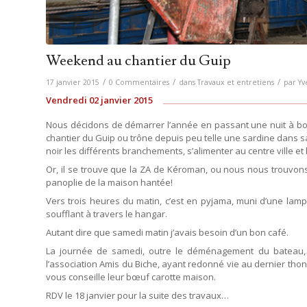
Weekend au chantier du Guip
/
/
/
17 janvier 2015
0 Commentaires
dans
Travaux et entretiens
par
Yv
Vendredi 02 janvier 2015
Nous décidons de démarrer l’année en passant une nuit à bord
chantier du Guip ou trône depuis peu telle une sardine dans sa 
noir les différents branchements, s’alimenter au centre ville et
Or, il se trouve que la ZA de Kéroman, ou nous nous trouvons, v
panoplie de la maison hantée!
Vers trois heures du matin, c’est en pyjama, muni d’une lam
soufflant à travers le hangar.
Autant dire que samedi matin j’avais besoin d’un bon café.
La journée de samedi, outre le déménagement du bateau,
l’association Amis du Biche, ayant redonné vie au dernier thoni
vous conseille leur bœuf carotte maison.
RDV le 18 janvier pour la suite des travaux…