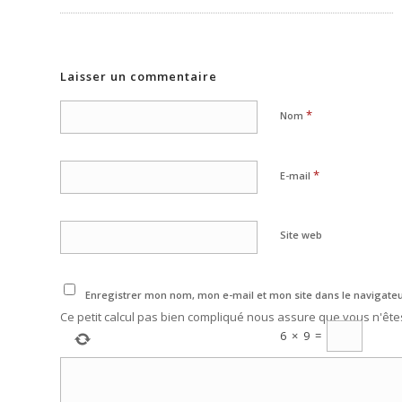
Laisser un commentaire
*
Nom
*
E-mail
Site web
Enregistrer mon nom, mon e-mail et mon site dans le navigat
Ce petit calcul pas bien compliqué nous assure que vous n'êt
6
×
9
=