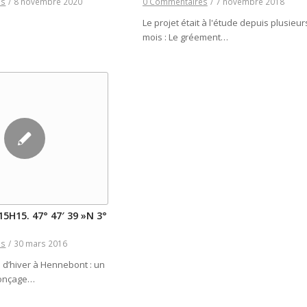
es
/
8 novembre 2020
0 Commentaires
/
7 novembre 2018
Le projet était à l'étude depuis plusieur
mois : Le gréement…
. 15H15. 47° 47′ 39 »N 3°
es
/
30 mars 2016
 d’hiver à Hennebont : un
ponçage…