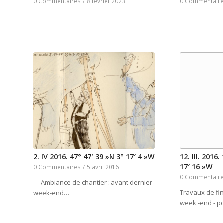
0 Commentaires
/
8 février 2023
0 Commentair
2. IV 2016. 47° 47′ 39 »N 3° 17′ 4 »W
12. III. 2016
17′ 16 »W
0 Commentaires
/
5 avril 2016
0 Commentair
Ambiance de chantier : avant dernier
Travaux de fin
week-end…
week -end - 