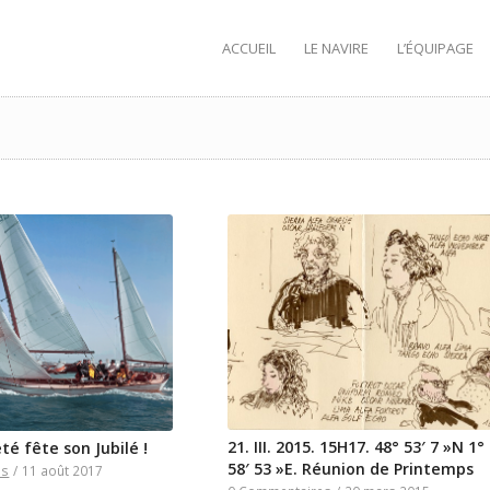
ACCUEIL
LE NAVIRE
L’ÉQUIPAGE
21. III. 2015. 15H17. 48° 53′ 7 »N 1°
té fête son Jubilé !
58′ 53 »E. Réunion de Printemps
es
/
11 août 2017