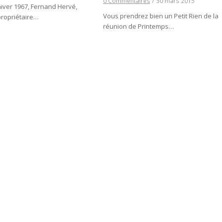
0 Commentaires
/
30 mars 2015
hiver 1967, Fernand Hervé,
Vous prendrez bien un Petit Rien de la
propriétaire…
réunion de Printemps…