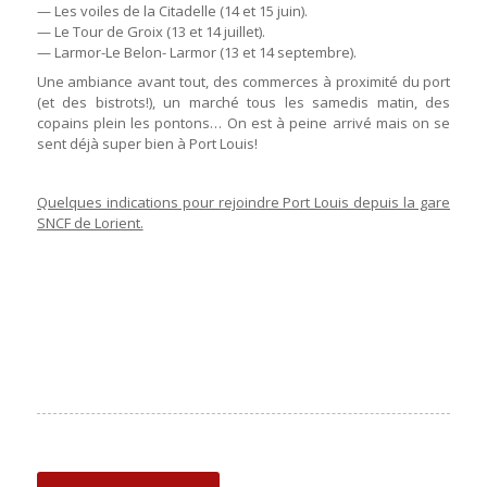
— Les voiles de la Citadelle (14 et 15 juin).
— Le Tour de Groix (13 et 14 juillet).
— Larmor-Le Belon- Larmor (13 et 14 septembre).
Une ambiance avant tout, des commerces à proximité du port
(et des bistrots!), un marché tous les samedis matin, des
copains plein les pontons… On est à peine arrivé mais on se
sent déjà super bien à Port Louis!
Quelques indications pour rejoindre Port Louis depuis la gare
SNCF de Lorient.