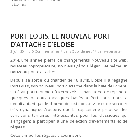
Photo MS.
PORT LOUIS, LE NOUVEAU PORT
D’ATTACHE D’ELOISE
/
/
/
2 juin 2014
0 Commentaires
dans
Quoi de neuf
par
webmaster
2014, une année pleine de changements! Nouveau
site web
,
nouveau
copropriétaire
, nouveau génois léger… et même un
nouveau port d’attache!
Depuis sa
sortie du chantier
(le 18 avril), Eloise II a regagné
Port Louis
, son nouveau port d’attache dans la baie de Lorient.
On était pourtant bien à Kernevel! … mais l’idée de rejoindre
quelques bateaux classiques basés à Port Louis nous a
séduit autant que le charme de cette petite ville et de son port
très dynamique. Ajoutons que la capitainerie propose des
conditions tarifaires intéressantes pour les classiques qui
s’engagent à participer à une sélection d’évènements et de
régates.
Cette année, les régates à courir sont :