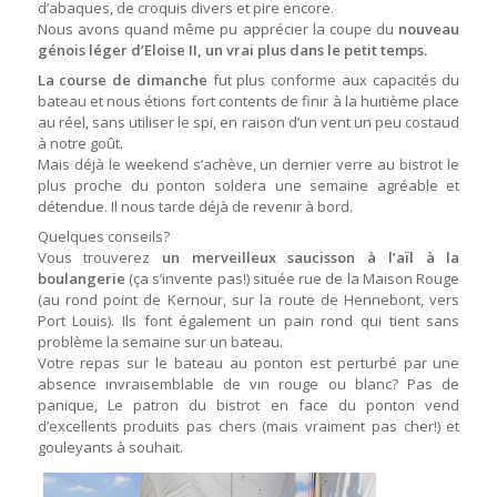
d’abaques, de croquis divers et pire encore.
Nous avons quand même pu apprécier la coupe du
nouveau
génois léger d’Eloise II, un vrai plus dans le petit temps.
La course de dimanche
fut plus conforme aux capacités du
bateau et nous étions fort contents de finir à la huitième place
au réel, sans utiliser le spi, en raison d’un vent un peu costaud
à notre goût.
Mais déjà le weekend s’achève, un dernier verre au bistrot le
plus proche du ponton soldera une semaine agréable et
détendue. Il nous tarde déjà de revenir à bord.
Quelques conseils?
Vous trouverez
un merveilleux saucisson à l’aïl à la
boulangerie
(ça s’invente pas!) située rue de la Maison Rouge
(au rond point de Kernour, sur la route de Hennebont, vers
Port Louis). Ils font également un pain rond qui tient sans
problème la semaine sur un bateau.
Votre repas sur le bateau au ponton est perturbé par une
absence invraisemblable de vin rouge ou blanc? Pas de
panique, Le patron du bistrot en face du ponton vend
d’excellents produits pas chers (mais vraiment pas cher!) et
gouleyants à souhait.