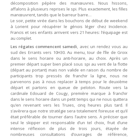
décomposition pépère des manœuvres. Nous hissons,
affalons à plusieurs reprises le spi. Plus exactement, les filles
manœuvrent, tandis que le barreur barre…
Le soir, petite virée dans les bouchons de début de weekend
à Lorient pour récupérer le génois léger chez Incidence.
Francis et ses enfants arrivent vers 21 heures: l’équipage est
au complet.
Les régates commencent samedi
, avec un rendez vous au
sud des Errants vers 10H30. Au menu, tour de l’île de Groix
dans le sens horaire ou anti-horaire, au choix. Après un
premier départ super bien placé sous spi au vent de la flotte
(départ au portant) mais non valide en raison du nombre de
participants trop pressés de franchir la ligne, nous ne
parvenons pas à nous replacer à temps pour le deuxième
départ et partons en queue de peloton. Route vers la
cardinale Edouard de Cougy, première marque à franchir
dans le sens horaire dans un petit temps qui ne nous quittera
qu’en revenant vers les Truies, cinq heures plus tard. Il
s’avèrera que notre stratégie sera totalement foireuse et qu’il
était préférable de tourner dans l’autre sens. A préciser que
seul le skipper est responsable d’un tel choix, fruit d’une
intense réflexion de plus de trois jours, étayée de
nombreuses consultations d’ouvrages de référence,