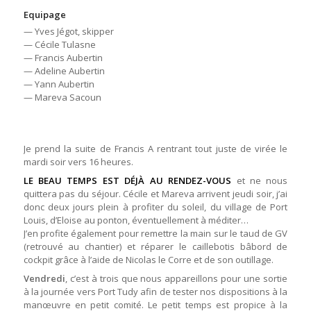
Equipage
— Yves Jégot, skipper
— Cécile Tulasne
— Francis Aubertin
— Adeline Aubertin
— Yann Aubertin
— Mareva Sacoun
Je prend la suite de Francis A rentrant tout juste de virée le
mardi soir vers 16 heures.
LE BEAU TEMPS EST DÉJÀ AU RENDEZ-VOUS
et ne nous
quittera pas du séjour. Cécile et Mareva arrivent jeudi soir, j’ai
donc deux jours plein à profiter du soleil, du village de Port
Louis, d’Eloise au ponton, éventuellement à méditer…
J’en profite également pour remettre la main sur le taud de GV
(retrouvé au chantier) et réparer le caillebotis bâbord de
cockpit grâce à l’aide de Nicolas le Corre et de son outillage.
Vendredi
, c’est à trois que nous appareillons pour une sortie
à la journée vers Port Tudy afin de tester nos dispositions à la
manœuvre en petit comité. Le petit temps est propice à la