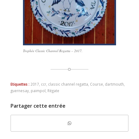
Trophée Classic Channel Regatta – 2017.
Etiquettes :
2017
,
ccr
,
classic channel regatta
,
Course
,
dartmouth
,
guernesay
,
paimpol
,
Régate
Partager cette entrée