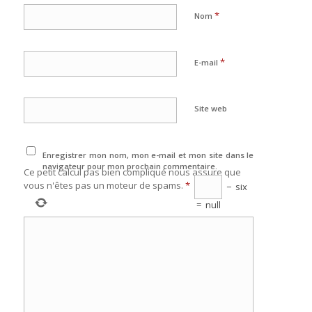
*
Nom
*
E-mail
Site web
Enregistrer mon nom, mon e-mail et mon site dans le
navigateur pour mon prochain commentaire.
Ce petit calcul pas bien compliqué nous assure que
vous n'êtes pas un moteur de spams.
*
−
six
=
null