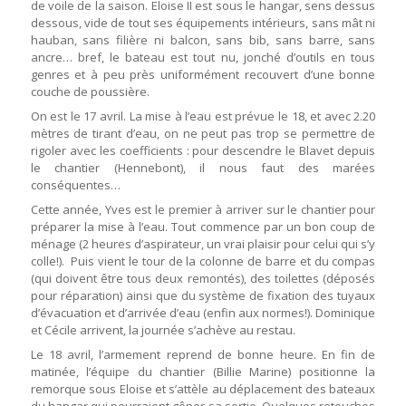
de voile de la saison. Eloise II est sous le hangar, sens dessus
dessous, vide de tout ses équipements intérieurs, sans mât ni
hauban, sans filière ni balcon, sans bib, sans barre, sans
ancre… bref, le bateau est tout nu, jonché d’outils en tous
genres et à peu près uniformément recouvert d’une bonne
couche de poussière.
On est le 17 avril. La mise à l’eau est prévue le 18, et avec 2.20
mètres de tirant d’eau, on ne peut pas trop se permettre de
rigoler avec les coefficients : pour descendre le Blavet depuis
le chantier (Hennebont), il nous faut des marées
conséquentes…
Cette année, Yves est le premier à arriver sur le chantier pour
préparer la mise à l’eau. Tout commence par un bon coup de
ménage (2 heures d’aspirateur, un vrai plaisir pour celui qui s’y
colle!). Puis vient le tour de la colonne de barre et du compas
(qui doivent être tous deux remontés), des toilettes (déposés
pour réparation) ainsi que du système de fixation des tuyaux
d’évacuation et d’arrivée d’eau (enfin aux normes!). Dominique
et Cécile arrivent, la journée s’achève au restau.
Le 18 avril, l’armement reprend de bonne heure. En fin de
matinée, l’équipe du chantier (Billie Marine) positionne la
remorque sous Eloise et s’attèle au déplacement des bateaux