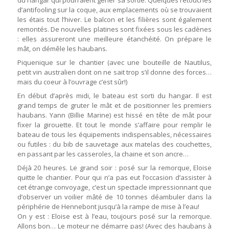
du hangar qui pourraient gêner sa sortie. Quelques retouches
d’antifooling sur la coque, aux emplacements où se trouvaient
les étais tout l’hiver. Le balcon et les filières sont également
remontés. De nouvelles platines sont fixées sous les cadènes
: elles assureront une meilleure étanchéité. On prépare le
mât, on démêle les haubans.
Piquenique sur le chantier (avec une bouteille de Nautilus,
petit vin australien dont on ne sait trop s’il donne des forces…
mais du coeur à l’ouvrage c’est sûr!)
En début d’après midi, le bateau est sorti du hangar. Il est
grand temps de gruter le mât et de positionner les premiers
haubans. Yann (Billie Marine) est hissé en tête de mât pour
fixer la girouette. Et tout le monde s’affaire pour remplir le
bateau de tous les équipements indispensables, nécessaires
ou futiles : du bib de sauvetage aux matelas des couchettes,
en passant par les casseroles, la chaine et son ancre…
Déjà 20 heures. Le grand soir : posé sur la remorque, Eloise
quitte le chantier. Pour qui n’a pas eut l’occasion d’assister à
cet étrange convoyage, c’est un spectacle impressionnant que
d’observer un voilier mâté de 10 tonnes déambuler dans la
périphérie de Hennebont jusqu’à la rampe de mise à l’eau!
On y est : Eloise est à l’eau, toujours posé sur la remorque.
Allons bon… Le moteur ne démarre pas! (Avec des haubans à