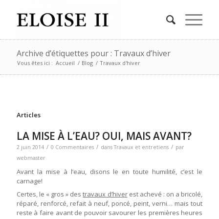
Archive d’étiquettes pour : Travaux d’hiver
Vous êtes ici :
Accueil
/
Blog
/
Travaux d'hiver
Articles
LA MISE À L’EAU? OUI, MAIS AVANT?
/
/
/
2 juin 2014
0 Commentaires
dans
Travaux et entretiens
par
webmaster
Avant la mise à l’eau, disons le en toute humilité, c’est le
carnage!
Certes, le « gros » des
travaux d’hiver
est achevé : on a bricolé,
réparé, renforcé, refait à neuf, poncé, peint, verni… mais tout
reste à faire avant de pouvoir savourer les premières heures