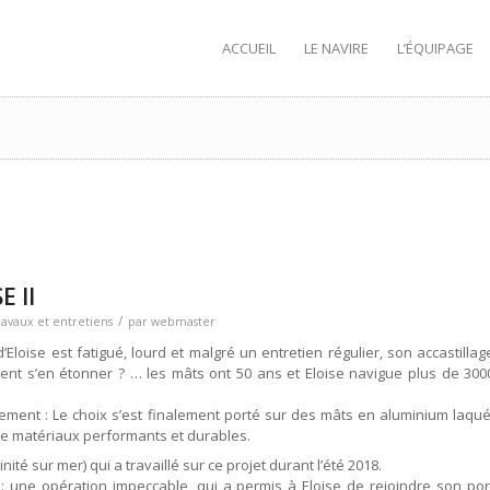
ACCUEIL
LE NAVIRE
L’ÉQUIPAGE
 II
/
ravaux et entretiens
par
webmaster
’Eloise est fatigué, lourd et malgré un entretien régulier, son accastillag
ent s’en étonner ? … les mâts ont 50 ans et Eloise navigue plus de 300
ment : Le choix s’est finalement porté sur des mâts en aluminium laqué
de matériaux performants et durables.
nité sur mer) qui a travaillé sur ce projet durant l’été 2018.
: une opération impeccable, qui a permis à Eloise de rejoindre son por