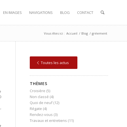
EN IMAGES
NAVIGATIONS
BLOG
CONTACT
Vous êtes ici :
Accueil
/
Blog
/
gréement
Toutes les actus
THÈMES
Croisière
(5)
e
0
Non classé
(4)
Quoi de neuf
(12)
,
Régate
(4)
Rendez-vous
(3)
Travaux et entretiens
(11)
t