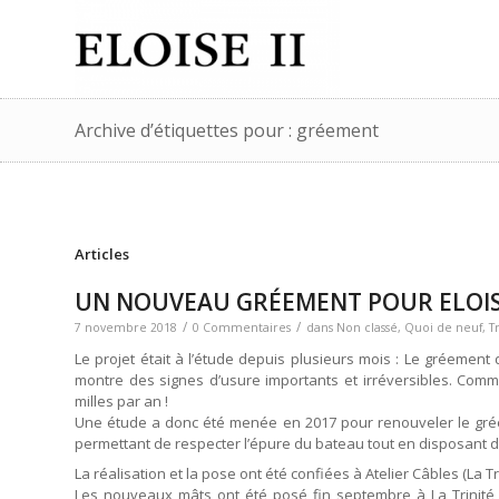
Archive d’étiquettes pour : gréement
Articles
UN NOUVEAU GRÉEMENT POUR ELOISE
/
/
7 novembre 2018
0 Commentaires
dans
Non classé
,
Quoi de neuf
,
T
Le projet était à l’étude depuis plusieurs mois : Le gréement d
montre des signes d’usure importants et irréversibles. Comm
milles par an !
Une étude a donc été menée en 2017 pour renouveler le grée
permettant de respecter l’épure du bateau tout en disposant 
La réalisation et la pose ont été confiées à Atelier Câbles (La Tri
Les nouveaux mâts ont été posé fin septembre à La Trinité 