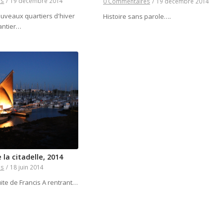
es
/
19 décembre 2014
0 Commentaires
/
19 décembre 2014
ouveaux quartiers d'hiver
Histoire sans parole….
hantier…
e la citadelle, 2014
es
/
18 juin 2014
ite de Francis A rentrant…