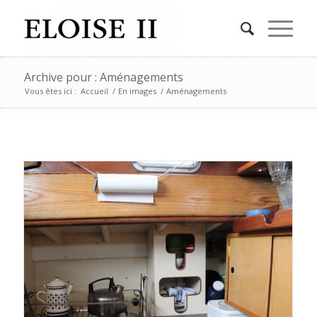
Archive pour : Aménagements
Vous êtes ici :
Accueil
/
En images
/
Aménagements